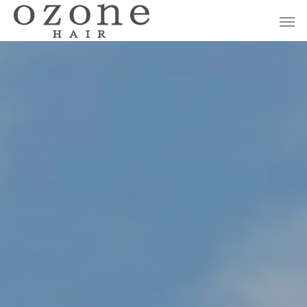
カット＆リラクゼーションメニ
パーマメニュー
加東市でパーマをかけるなら｜種類別の違
【加東市の美容室ガ
ュー
PERM MENU