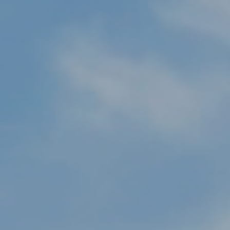
いとダメージを抑えた選び方
マ・髪質改善・ヘッ
CUT＆RELAXATION MENU
まで｜ozone HA
2026.07.14
2026.03.18